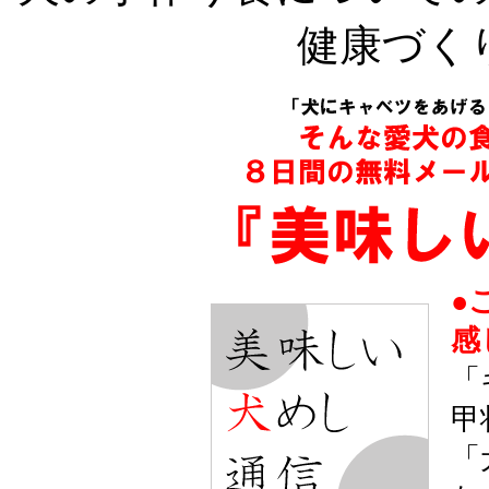
健康づく
●
感
「
甲
「