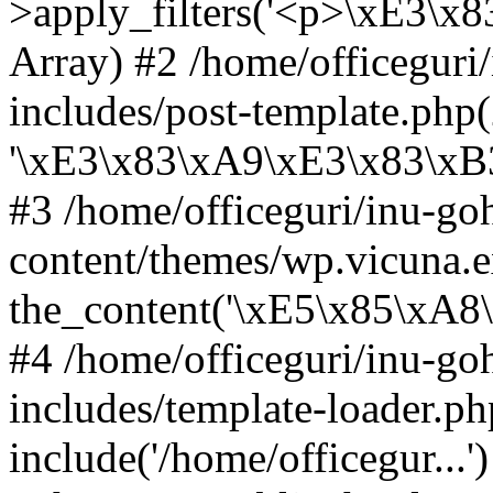
>apply_filters('<p>\xE3\x
Array) #2 /home/officegur
includes/post-template.php(2
'\xE3\x83\xA9\xE3\x83\xB
#3 /home/officeguri/inu-g
content/themes/wp.vicuna.e
the_content('\xE5\x85\xA
#4 /home/officeguri/inu-g
includes/template-loader.ph
include('/home/officegur...'